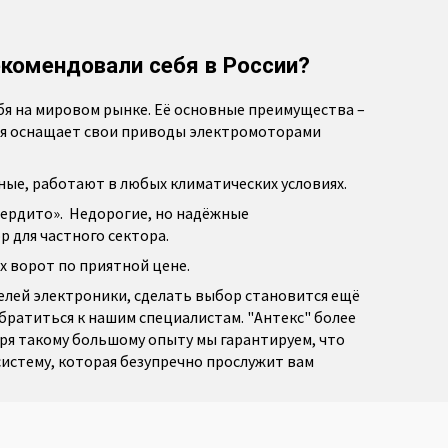
екомендовали себя в России?
бя на мировом рынке. Её основные преимущества –
ия оснащает свои приводы электромоторами
ые, работают в любых климатических условиях.
сердито». Недорогие, но надёжные
 для частного сектора.
х ворот по приятной цене.
елей электроники, сделать выбор становится ещё
обратиться к нашим специалистам. "Антекс" более
аря такому большому опыту мы гарантируем, что
истему, которая безупречно прослужит вам