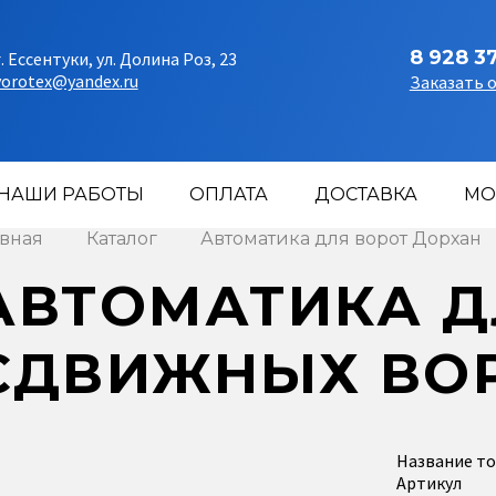
8 928 3
г. Ессентуки, ул. Долина Роз, 23
vorotex@yandex.ru
Заказать 
НАШИ РАБОТЫ
ОПЛАТА
ДОСТАВКА
МО
авная
Каталог
Автоматика для ворот Дорхан
АВТОМАТИКА Д
СДВИЖНЫХ ВО
Название т
Артикул