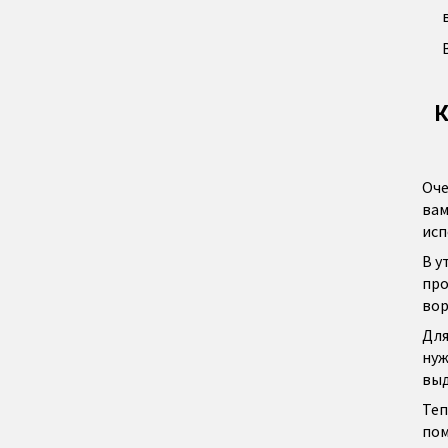
К
Оче
вам
исп
В у
про
вор
Для
нуж
вы
Теп
пом