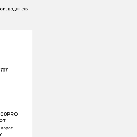
роизводителя
а
300PRO
от
 ворот