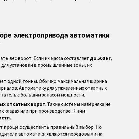
боре электропривода автоматики
т
ть вес ворот. Если их масса составляет
до 500 кг
,
т для установки в промышленные зоны, их
гает одной тонны. Обычно максимальная ширина
териалов. Автоматику для утяжеленных откатных
игатель с большим запасом мощности.
ых откатных ворот
. Такие системы наверняка не
 складах или при производстве. К ним
ости.
дет проще осуществить правильный выбор. Но
зводители автоматики являются передовыми на