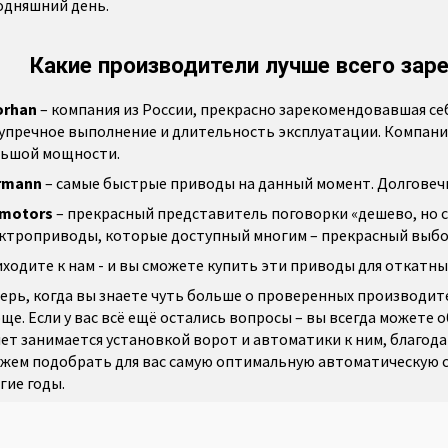
одняшний день.
Какие производители лучше всего зар
orhan
– компания из России, прекрасно зарекомендовавшая се
упречное выполнение и длительность эксплуатации. Компан
ьшой мощности.
rmann
– самые быстрые приводы на данный момент. Долговечн
-motors
– прекрасный представитель поговорки «дешево, но 
ктроприводы, которые доступный многим – прекрасный выбор
ходите к нам - и вы сможете купить эти приводы для откатны
ерь, когда вы знаете чуть больше о проверенных производит
ще. Если у вас всё ещё остались вопросы – вы всегда можете 
лет занимается установкой ворот и автоматики к ним, благод
жем подобрать для вас самую оптимальную автоматическую с
гие годы.