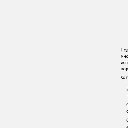
Нед
мно
исп
вор
Хот