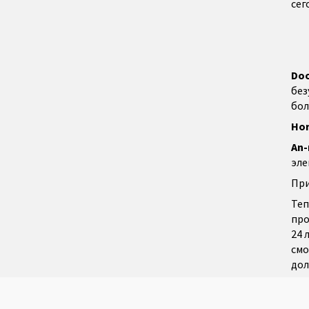
сег
Do
без
бол
Ho
An
эле
При
Теп
про
24 
смо
дол