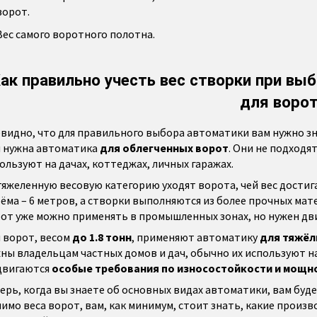
ворот.
Вес самого воротного полотна.
ак правильно учесть вес створки при вы
для воро
видно, что для правильного выбора автоматики вам нужно зна
 нужна автоматика
для облегченных ворот
. Они не подходя
ользуют на дачах, коттеджах, личных гаражах.
тяжеленную весовую категорию уходят ворота, чей вес дости
ёма – 6 метров, а створки выполняются из более прочных ма
от уже можно применять в промышленных зонах, но нужен дв
 ворот, весом
до 1.8 тонн
, применяют автоматику
для тяжёл
ны владельцам частных домов и дач, обычно их используют на
двигаются
особые требования по износостойкости и мощн
ерь, когда вы знаете об основных видах автоматики, вам бу
имо веса ворот, вам, как минимум, стоит знать, какие прои