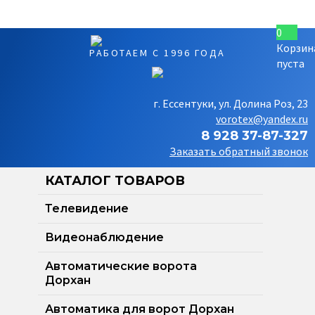
0
Корзин
РАБОТАЕМ С 1996 ГОДА
пуста
г. Ессентуки, ул. Долина Роз, 23
vorotex@yandex.ru
8 928 37-87-327
Заказать обратный звонок
КАТАЛОГ ТОВАРОВ
Телевидение
Видеонаблюдение
Автоматические ворота
Дорхан
Автоматика для ворот Дорхан