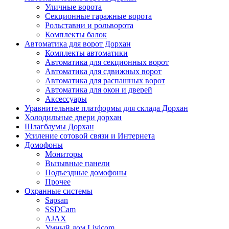
Уличные ворота
Секционные гаражные ворота
Рольставни и рольворота
Комплекты балок
Автоматика для ворот Дорхан
Комплекты автоматики
Автоматика для секционных ворот
Автоматика для сдвижных ворот
Автоматика для распашных ворот
Автоматика для окон и дверей
Аксессуары
Уравнительные платформы для склада Дорхан
Холодильные двери дорхан
Шлагбаумы Дорхан
Усиление сотовой связи и Интернета
Домофоны
Мониторы
Вызывные панели
Подъездные домофоны
Прочее
Охранные системы
Sapsan
SSDCam
AJAX
Умный дом Livicom