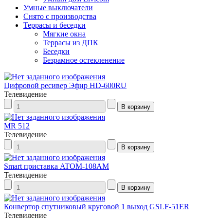
Умные выключатели
Снято с производства
Террасы и беседки
Мягкие окна
Террасы из ДПК
Беседки
Безрамное остекленение
Цифровой ресивер Эфир HD-600RU
Телевидение
MR 512
Телевидение
Smart приставка ATOM-108AM
Телевидение
Конвертор спутниковый круговой 1 выход GSLF-51ER
Телевидение