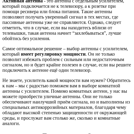
Активная антенна
- это антенна с отдельным усилителем,
который подключается не к телевизору, а к розетке при
помощи ресивера или блока питания. Такие антенны
позволяют получать уверенный сигнал в тех местах, где
пассивные антенны уже не справляются. Однако, следует
отметить, что в случае, если вы находитесь вблизи от
телевышки, такая антенна начнет “захлебываться”, лучше
обойтись без усиления.
Самое оптимальное решение – выбор антенны с усилителем,
который
имеет регулировку мощности
. Он не только
позволит избежать проблем с сильным или недостаточным
сигналом, но и будет крайне полезен в случае, если вы решите
подключить к антенне ещё один телевизор.
Не знаете, усилитель какой мощности вам нужен? Обратитесь
к нам – мы с радостью поможем вам в выборе комнатной
антенны с усилителем. Помимо комнатных антенн, у нас вы
можете приобрести уличные антенны. Они не только
обеспечивают наилучший приём сигнала, но и выполнены из
специальных антикоррозийных материалов, благодаря чему
обладают высокой степенью защищенности от окружающей
среды, и прослужат вам столько же, сколько и комнатные
аналоги.