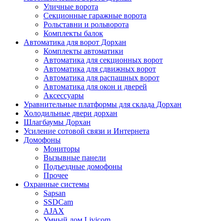
Уличные ворота
Секционные гаражные ворота
Рольставни и рольворота
Комплекты балок
Автоматика для ворот Дорхан
Комплекты автоматики
Автоматика для секционных ворот
Автоматика для сдвижных ворот
Автоматика для распашных ворот
Автоматика для окон и дверей
Аксессуары
Уравнительные платформы для склада Дорхан
Холодильные двери дорхан
Шлагбаумы Дорхан
Усиление сотовой связи и Интернета
Домофоны
Мониторы
Вызывные панели
Подъездные домофоны
Прочее
Охранные системы
Sapsan
SSDCam
AJAX
Умный дом Livicom