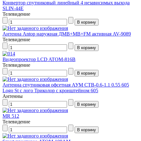
Конвертор спутниковый линейный 4 независимых выхода
SLIN-44E
Телевидение
Антенна Antop наружная ДМВ+МВ+FM активная AV-9089
Телевидение
Видеопроектор LCD ATOM-816B
Телевидение
Антенна спутниковая офсетная АУМ CTB-0.6-1.1 0.55 605
Logo St с лого Триколор с кронштейном 605
Антенны
MR 512
Телевидение