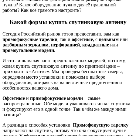
нужна? Какое оборудование нужно для её правильной
работы? Как всё грамотно настроить?
Какой формы купить спутниковую антенну
Сегодня Российский рынок готов предоставить вам как
прямофокусные тарелки
, так и
офсетные
, с
цельным
или
разборным зеркалом
,
перфорацией
,
квадратные
или
прямоугольные модели
.
И это лишь малая часть представленных моделей, поэтому,
желая купить спутниковую антенну по приятной цене –
приходите в «Антекс». Мы проведем бесплатные замеры,
определим место установки и поможем в выборе
оборудования, опираясь на ваши личные предпочтения и
особенностях вашего дома.
Офсетные
и
прямофокусные модели
– самые
распространенные. Обе модели улавливают сигнал спутника
и фокусируют его в одной точке. Так в чём же между ними
разница?
А разница в способах установки.
Прямофокусную тарелку
направляют на спутник, потому что она фокусирует лучи в
центре. У
офсетных
моделей центр фокусировки смещен – их