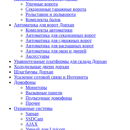
Уличные ворота
Секционные гаражные ворота
Рольставни и рольворота
Комплекты балок
Автоматика для ворот Дорхан
Комплекты автоматики
Автоматика для секционных ворот
Автоматика для сдвижных ворот
Автоматика для распашных ворот
Автоматика для окон и дверей
Аксессуары
Уравнительные платформы для склада Дорхан
Холодильные двери дорхан
Шлагбаумы Дорхан
Усиление сотовой связи и Интернета
Домофоны
Мониторы
Вызывные панели
Подъездные домофоны
Прочее
Охранные системы
Sapsan
SSDCam
AJAX
Умный дом Livicom