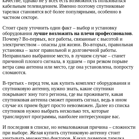
качестве, однако не у всех есть возможность пользоваться
кабельным телевидением. Именно поэтому спутниковые
тарелки становятся всё более популярными, особенно в
частном секторе.
Стоит сразу уточнить один факт – выбор и установку
оборудования
лучше возложить на плечи профессионалов
.
Почему? Во-первых, все работы, связанные с высотой и
электричеством – опасны для жизни. Во-вторых, правильная
установка – залог правильной и долговечной работы.
Неправильно выбранное место, в лучшем случае – станет
причиной плохого сигнала, в худшем – при резком порыве
ветра сама антенна или место, где она установлена, попросту
сломаются.
В-третьих - перед тем, как купить комплект оборудования и
спутниковую антенну, нужно знать, какие спутники
покрывают зону того региона, где вы проживаете, какая
спутниковая антенна сможет принять сигнал, ведь в ином
случае их прием будет просто невозможен. Далее из списка
спутников нужно выбрать несколько тех, которые
транслируют программы, наиболее интересующие вас.
И последняя в списке, но немаловажная причина – сложности
при выборе. Желая купить спутниковую антенну стоит
учитывать множество факторов. Каких размеров тарелка