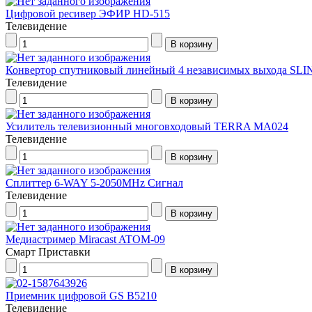
Цифровой ресивер ЭФИР HD-515
Телевидение
Конвертор спутниковый линейный 4 независимых выхода SLI
Телевидение
Усилитель телевизионный многовходовый TERRA МА024
Телевидение
Сплиттер 6-WAY 5-2050MHz Сигнал
Телевидение
Медиастример Miracast ATOM-09
Смарт Приставки
Приемник цифровой GS В5210
Телевидение