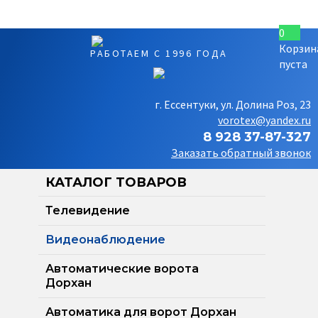
0
Корзин
РАБОТАЕМ С 1996 ГОДА
пуста
г. Ессентуки, ул. Долина Роз, 23
vorotex@yandex.ru
8 928 37-87-327
Заказать обратный звонок
КАТАЛОГ ТОВАРОВ
Телевидение
Видеонаблюдение
Автоматические ворота
Дорхан
Автоматика для ворот Дорхан