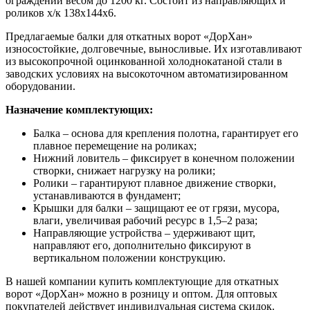
ограждений весом до 1200 кг. Состоит из направляющих и
роликов х/к 138х144х6.
Предлагаемые балки для откатных ворот «ДорХан»
износостойкие, долговечные, выносливые. Их изготавливают
из высокопрочной оцинкованной холоднокатаной стали в
заводских условиях на высокоточном автоматизированном
оборудовании.
Назначение комплектующих:
Балка – основа для крепления полотна, гарантирует его
плавное перемещение на роликах;
Нижний ловитель – фиксирует в конечном положении
створки, снижает нагрузку на ролики;
Ролики – гарантируют плавное движение створки,
устанавливаются в фундамент;
Крышки для балки – защищают ее от грязи, мусора,
влаги, увеличивая рабочий ресурс в 1,5–2 раза;
Направляющие устройства – удерживают щит,
направляют его, дополнительно фиксируют в
вертикальном положении конструкцию.
В нашей компании купить комплектующие для откатных
ворот «ДорХан» можно в розницу и оптом. Для оптовых
покупателей действует индивидуальная система скидок.