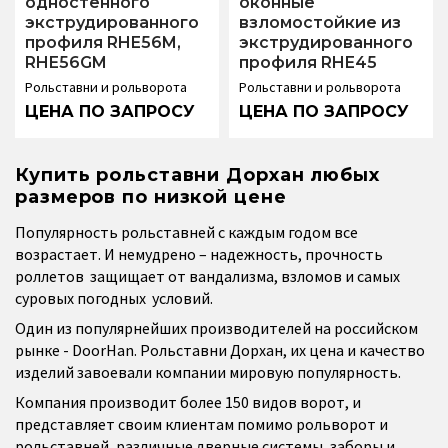
одностенного
оконные
экструдированного
взломостойкие из
профиля RHE56M,
экструдированного
RHE56GM
профиля RHE45
Рольставни и рольворота
Рольставни и рольворота
Купить рольставни Дорхан любых
размеров по низкой цене
Популярность рольставней с каждым годом все
возрастает. И немудрено – надежность, прочность
роллетов защищает от вандализма, взломов и самых
суровых погодных условий.
Один из популярнейших производителей на российском
рынке - DoorHan. Рольставни Дорхан, их цена и качество
изделий завоевали компании мировую популярность.
Компания производит более 150 видов ворот, и
представляет своим клиентам помимо рольворот и
рольставней, различные дверные системы, заборы и