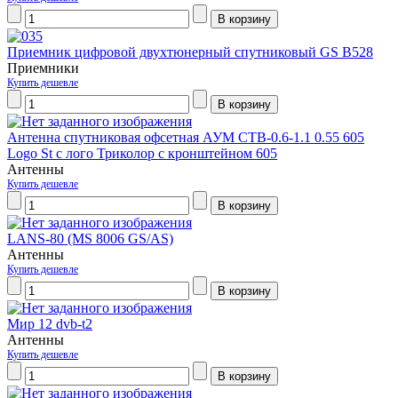
Приемник цифровой двухтюнерный спутниковый GS B528
Приемники
Купить дешевле
Антенна спутниковая офсетная АУМ CTB-0.6-1.1 0.55 605
Logo St с лого Триколор с кронштейном 605
Антенны
Купить дешевле
LANS-80 (MS 8006 GS/AS)
Антенны
Купить дешевле
Мир 12 dvb-t2
Антенны
Купить дешевле