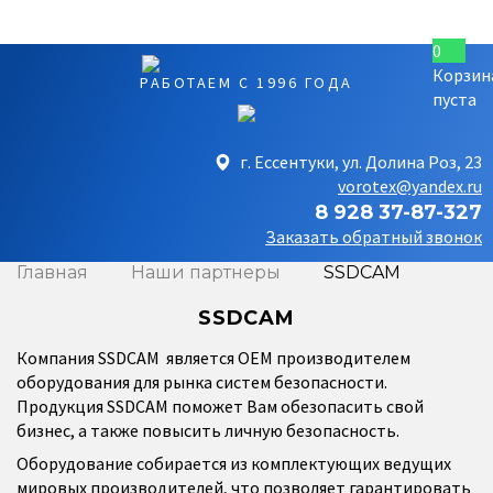
0
Корзин
РАБОТАЕМ С 1996 ГОДА
пуста
г. Ессентуки, ул. Долина Роз, 23
vorotex@yandex.ru
8 928 37-87-327
Заказать обратный звонок
Главная
Наши партнеры
SSDCAM
SSDCAM
Компания SSDCAM является OEM производителем
оборудования для рынка систем безопасности.
Продукция
SSDCAM
поможет Вам обезопасить свой
бизнес, а также повысить личную безопасность.
Оборудование собирается из комплектующих ведущих
мировых производителей, что позволяет гарантировать