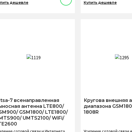
пить дешевле
Купить дешевле
itsa-7 всенаправленная
Кругова внешняя 
ыносная антенна LTE800/
диапазона GSM1800
SM900/ GSM1800/ LTE1800/
1808R
MTS900/ UMTS2100/ WiFi/
TE2600
иление сотовой связи и Интернета
Усиление сотовой связи 