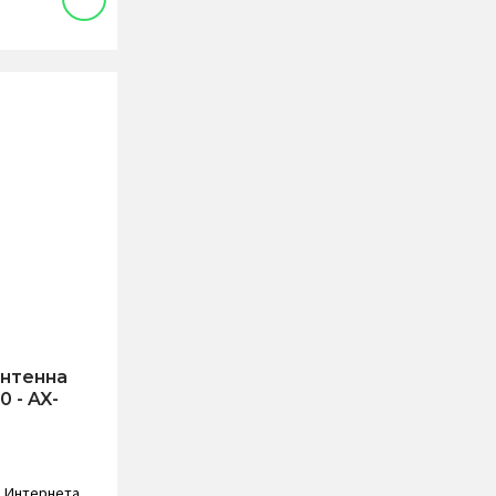
антенна
 - AX-
и Интернета