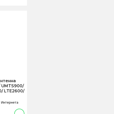
антенна
/ UMTS900/
/ LTE2600/
и Интернета