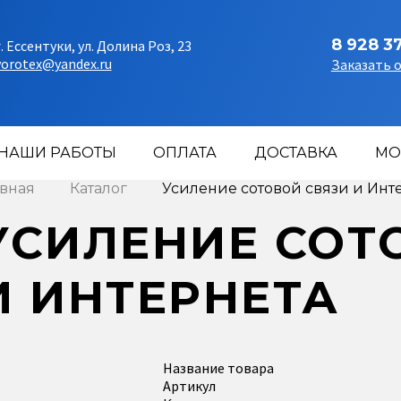
8 928 3
г. Ессентуки, ул. Долина Роз, 23
vorotex@yandex.ru
Заказать 
НАШИ РАБОТЫ
ОПЛАТА
ДОСТАВКА
МО
авная
Каталог
Усиление сотовой связи и Инт
УСИЛЕНИЕ СОТ
И ИНТЕРНЕТА
Название товара
Артикул