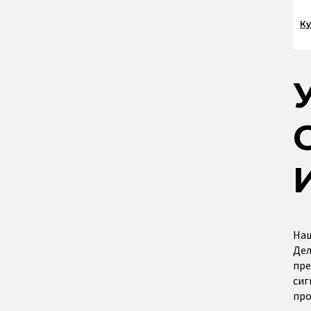
Ку
Наш
Дел
пре
сиг
про