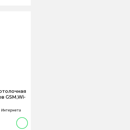
потолочная
ов GSM,Wi-
и Интернета