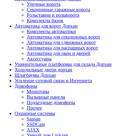
Уличные ворота
Секционные гаражные ворота
Рольставни и рольворота
Комплекты балок
Автоматика для ворот Дорхан
Комплекты автоматики
Автоматика для секционных ворот
Автоматика для сдвижных ворот
Автоматика для распашных ворот
Автоматика для окон и дверей
Аксессуары
Уравнительные платформы для склада Дорхан
Холодильные двери дорхан
Шлагбаумы Дорхан
Усиление сотовой связи и Интернета
Домофоны
Мониторы
Вызывные панели
Подъездные домофоны
Прочее
Охранные системы
Sapsan
SSDCam
AJAX
Умный дом Livicom