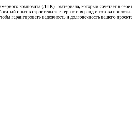
мерного композита (ДПК) - материала, который сочетает в себе 
огатый опыт в строительстве террас и веранд и готова воплоти
обы гарантировать надежность и долговечность вашего проекта.