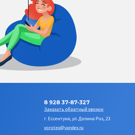
8 928 37-87-327
Заказать обратный звонок
г. Ессентуки, ул. Долина Роз, 23
vorotex@yandex.ru