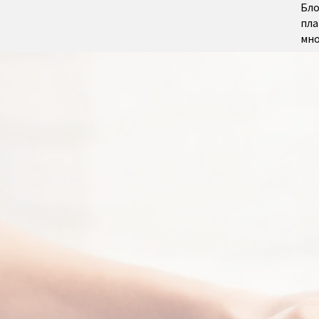
Бло
пла
мно