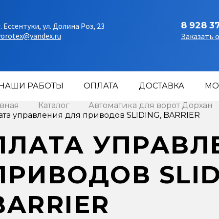
8 928 3
г. Ессентуки, ул. Долина Роз, 23
vorotex@yandex.ru
Заказать 
НАШИ РАБОТЫ
ОПЛАТА
ДОСТАВКА
МО
авная
Каталог
Автоматика для ворот Дорхан
ата управления для приводов SLIDING, BARRIER
ПЛАТА УПРАВЛ
ПРИВОДОВ SLID
BARRIER