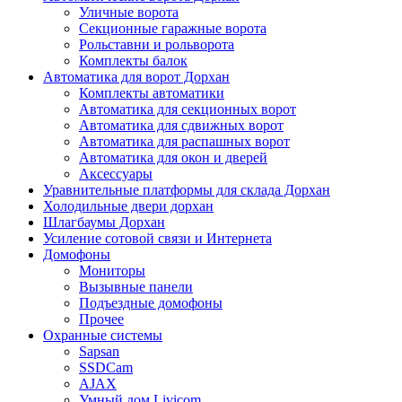
Уличные ворота
Секционные гаражные ворота
Рольставни и рольворота
Комплекты балок
Автоматика для ворот Дорхан
Комплекты автоматики
Автоматика для секционных ворот
Автоматика для сдвижных ворот
Автоматика для распашных ворот
Автоматика для окон и дверей
Аксессуары
Уравнительные платформы для склада Дорхан
Холодильные двери дорхан
Шлагбаумы Дорхан
Усиление сотовой связи и Интернета
Домофоны
Мониторы
Вызывные панели
Подъездные домофоны
Прочее
Охранные системы
Sapsan
SSDCam
AJAX
Умный дом Livicom