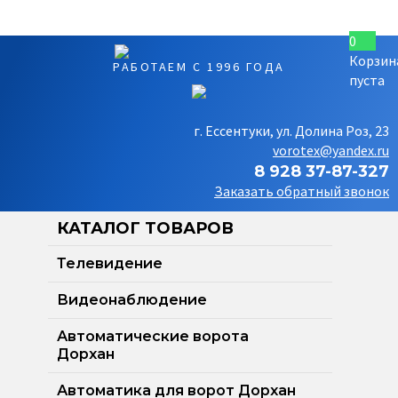
0
Корзин
РАБОТАЕМ С 1996 ГОДА
пуста
г. Ессентуки, ул. Долина Роз, 23
vorotex@yandex.ru
8 928 37-87-327
Заказать обратный звонок
КАТАЛОГ ТОВАРОВ
Телевидение
Видеонаблюдение
Автоматические ворота
Дорхан
Автоматика для ворот Дорхан