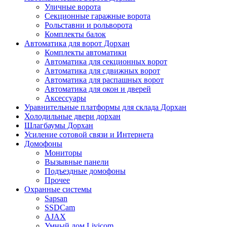
Уличные ворота
Секционные гаражные ворота
Рольставни и рольворота
Комплекты балок
Автоматика для ворот Дорхан
Комплекты автоматики
Автоматика для секционных ворот
Автоматика для сдвижных ворот
Автоматика для распашных ворот
Автоматика для окон и дверей
Аксессуары
Уравнительные платформы для склада Дорхан
Холодильные двери дорхан
Шлагбаумы Дорхан
Усиление сотовой связи и Интернета
Домофоны
Мониторы
Вызывные панели
Подъездные домофоны
Прочее
Охранные системы
Sapsan
SSDCam
AJAX
Умный дом Livicom