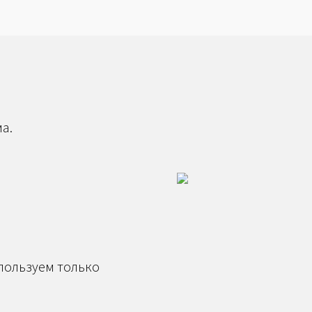
а.
спользуем только