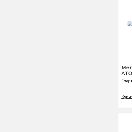
Мед
ATO
Смарт
Купи