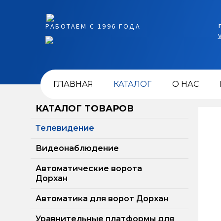
РАБОТАЕМ С 1996 ГОДА
ГЛАВНАЯ
КАТАЛОГ
О НАС
КАТАЛОГ ТОВАРОВ
Телевидение
Видеонаблюдение
Автоматические ворота
Дорхан
Автоматика для ворот Дорхан
Цифровой ресивер Эфир HD-
Уравнительные платформы для