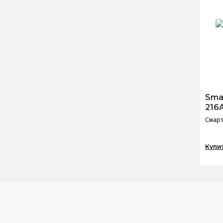
Sma
216
Смарт
Купи