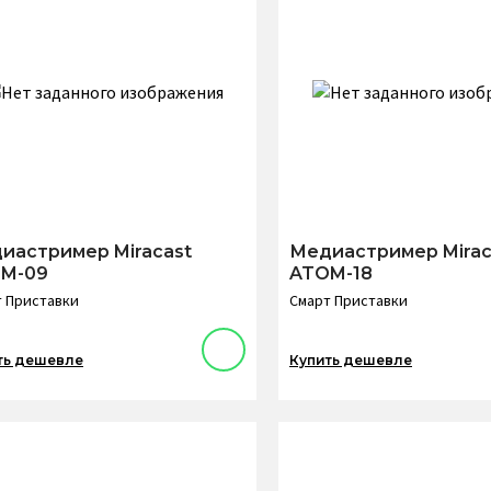
иастример Miracast
Медиастример Mirac
M-09
ATOM-18
 Приставки
Смарт Приставки
ть дешевле
Купить дешевле