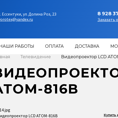
8 928 3
г. Ессентуки, ул. Долина Роз, 23
vorotex@yandex.ru
Заказать 
НАШИ РАБОТЫ
ОПЛАТА
ДОСТАВКА
МО
авная
Телевидение
Видеопроектор LCD ATO
ВИДЕОПРОЕКТО
ATOM-816B
Купить