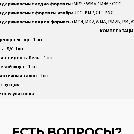
ддерживаемые аудио форматы:
MP3 / WMA / M4A / OGG
ддерживаемые форматы изобр.:
JPG, BMP, GIF, PNG
ддерживаемые видео форматы:
MP4, MKV, WMA, RMVB, RM, AVI
КОМПЛЕКТАЦИ
деопроектор
– 1 шт.
ьт ДУ
- 1шт
дио-видео кабель
– 1 шт.
тевой шнур
– 1 шт.
рантийный талон
- 1шт
струкция
етная упаковка
ЕСТЬ ВОПРОСЫ?