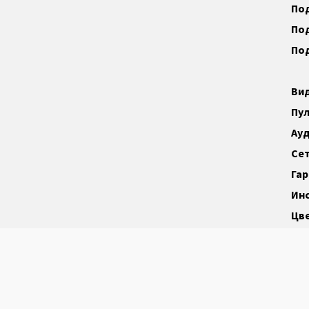
По
По
По
Ви
Пул
Ау
Се
Га
Ин
Цв