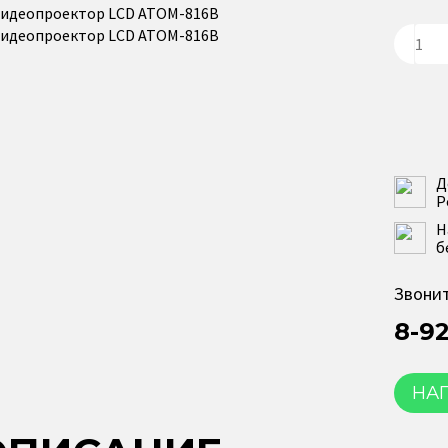
Д
Р
Н
б
Звонит
8-9
НА