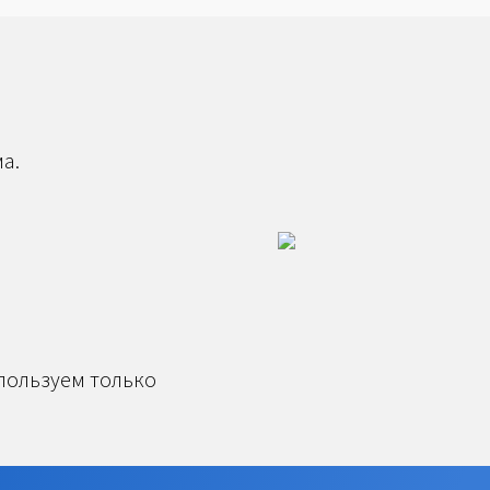
а.
спользуем только