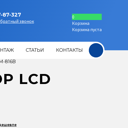
7-87-327
0
обратный звонок
Корзина
Корзина пуста
+
НТАЖ
СТАТЬИ
КОНТАКТЫ
M-816B
Р LCD
 дешевле