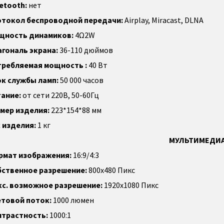
etooth:
нет
отокол беспроводной передачи:
Airplay, Miracast, DLNA
щность динамиков:
4Ω2W
гональ экрана:
36-110 дюймов
требляемая мощность :
40 Вт
к службы ламп:
50 000 часов
ание:
от сети 220В, 50-60Гц
мер изделия:
223*154*88 мм
 изделия:
1 кг
МУЛЬТИМЕДИ
рмат изображения:
16:9/4:3
бственное разрешение:
800x480 Пикс
с. возможное разрешение:
1920x1080 Пикс
товой поток:
1000 люмен
нтрастность:
1000:1