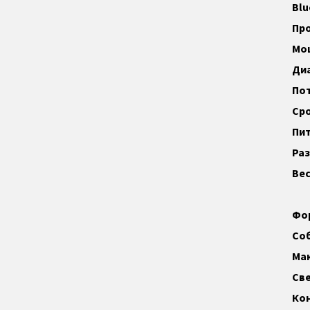
Blu
Пр
Мо
Диа
По
Сро
Пит
Раз
Вес
Фо
Со
Мак
Све
Ко