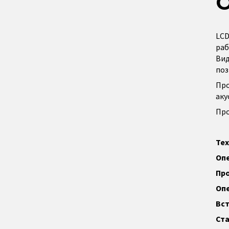
LCD
раб
Вид
поз
Про
аку
Про
Тех
Опе
Про
Опе
Вст
Ста