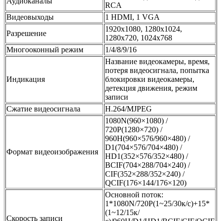
Аудиоканалы
RCA
Видеовыходы
1 HDMI, 1 VGA
1920х1080, 1280х1024,
Разрешение
1280х720, 1024х768
Многооконный режим
1/4/8/9/16
Название видеокамеры, время,
потеря видеосигнала, попытка
Индикация
блокировки видеокамеры,
детекция движения, режим
записи
Сжатие видеосигнала
H.264/MJPEG
1080N(960×1080) /
720P(1280×720) /
960H(960×576/960×480) /
D1(704×576/704×480) /
Формат видеоизображения
HD1(352×576/352×480) /
BCIF(704×288/704×240) /
CIF(352×288/352×240) /
QCIF(176×144/176×120)
Основной поток:
1*1080N/720P(1~25/30к/с)+15*
(1~12/15к/
Скорость записи