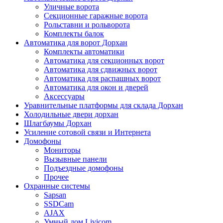
Уличные ворота
Секционные гаражные ворота
Рольставни и рольворота
Комплекты балок
Автоматика для ворот Дорхан
Комплекты автоматики
Автоматика для секционных ворот
Автоматика для сдвижных ворот
Автоматика для распашных ворот
Автоматика для окон и дверей
Аксессуары
Уравнительные платформы для склада Дорхан
Холодильные двери дорхан
Шлагбаумы Дорхан
Усиление сотовой связи и Интернета
Домофоны
Мониторы
Вызывные панели
Подъездные домофоны
Прочее
Охранные системы
Sapsan
SSDCam
AJAX
Умный дом Livicom