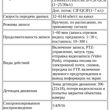
с)/960H/D1/HD1/BCIF/CIF/QCIF
(1~25/30к/с)
Доп. поток: CIF/QCIF(1~7 к/с)
Скорость передачи данных
32~6144 кбит/с на канал
Вручную, по расписанию, по
Режимы записи
тревожному сигналу
1~60 мин (запись отрезков
Продолжительность записи
видео), предзапись: 1~30 с,
постзапись: 10~300 с
Включение записи, PTZ-
управление, запуск тура,
отправка видеозаписи (Video
Push), отправка письма по
Виды действий
электронной почте, снимок,
передача по FTP, включение
звукового предупреждения и
вывод информации на экран
Зоны детекции движения: 396
(22x18), потеря видеосигнала и
Детекция движения
попытка закрытия объектива
камеры
Синхронизированное
1/4/9/16
воспроизведение