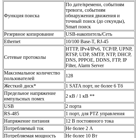
По дате/времени, событиям
тревоги, событиям
Функция поиска
обнаружения движения и
точный поиск (до секунды),
Smart поиск
Резервное копирование
USB-накопитель/Сеть
Ethernet
10/100 Base-T, RJ-45
HTTP, IPv4/IPv6, TCP/IP, UPNP,
RTSP, UDP, SMTP, NTP, DHCP,
Сетевые протоколы
DNS, PPPOE, DDNS, FTP, IP
Filter, Alarm Server
Максимальное количество
128
пользователей
Жесткий диск*
1 SATA порт, не более 6 Tб
Предельное напряжение
2 кВ / 1 кВ **
импульсных помех
USB
2 порта
RS-485
1 порт, для PTZ управления
Напряжение питания
12 В постоянного тока
Потребляемый ток
Не более 2 А
Потребляемая мощность
Не более 10 Вт