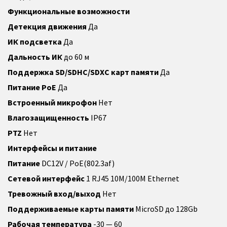
Функциональные возможности
Детекция движения
Да
ИК подсветка
Да
Дальность ИК
до 60 м
Поддержка SD/SDHC/SDXC карт памяти
Да
Питание PoE
Да
Встроенный микрофон
Нет
Влагозащищенность
IP67
PTZ
Нет
Интерфейсы и питание
Питание
DC12V / PoE(802.3af)
Сетевой интерфейс
1 RJ45 10M/100M Ethernet
Тревожный вход/выход
Нет
Поддерживаемые карты памяти
MicroSD до 128Gb
Рабочая температура
-30 — 60