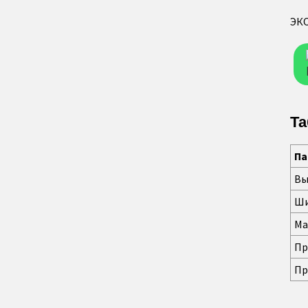
ЭК
Та
Па
Вы
Ши
Ма
Пр
Пр