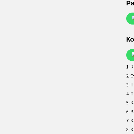
Ра
Ко
1. 
2. 
3. 
4. 
5. 
6. 
7. 
8. 