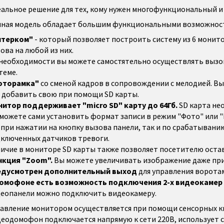
альное решение для тех, кому нужен многофункциональный 
ная модель обладает большим функциональными возможност
нтерком"
- который позволяет построить систему из 6 монит
ова на любой из них.
необходимости вы можете самостятельно осуществлять вызов
теме.
оторамка"
со сменой кадров в сопровождении с мелодией. В
 добавить свою при помощи SD карты.
итор поддерживает "micro SD" карту до 64Гб.
SD карта не
можете сами установить формат записи в режим "Фото" или "
 при нажатии на кнопку вызова панели, так и по срабатывани
ключенных датчиков тревоги.
ичие в мониторе SD карты также позволяет посетителю остав
нкция "Zoom".
Вы можете увеличивать изображение даже при 
едусмотрен дополнительный выход
для управления воротам
омофоне есть возможность подключения 2-х видеокамер 
еопанели можно подключить видеокамеру.
авление монитором осуществляется при помощи сенсорных к
еодомофон подключается напрямую к сети 220В, использует 