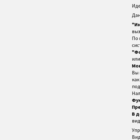
Иде
Дан
"И
выз
По 
сис
"Ф
или
Мон
Вы 
как
под
Нал
Фу
Пр
В д
вид
Упр
Вид