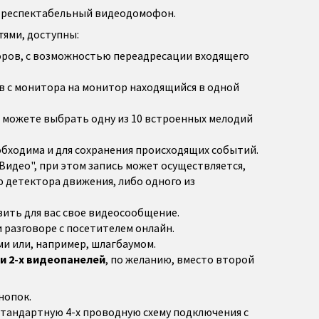
и респектабельный видеодомофон.
ями, доступны:
оров, с возможностью переадресации входящего
 с монитора на монитор находящийся в одной
ы можете выбрать одну из 10 встроенных мелодий
обходима и для сохранения происходящих событий.
Видео", при этом запись может осуществляется,
ю детектора движения, либо одного из
ить для вас свое видеосообщение.
разговоре с посетителем онлайн.
и или, например, шлагбаумом.
и 2-х видеопанелей
, по желанию, вместо второй
нопок.
стандартную 4-х проводную схему подключения с