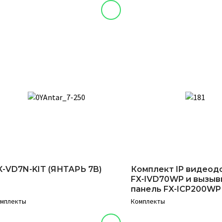
X-VD7N-KIT (ЯНТАРЬ 7B)
Комплект IP видео
FX-IVD70WP и вызыв
панель FX-ICP200WP
мплекты
Комплекты