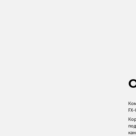
Ком
FX-
Кор
под
кан