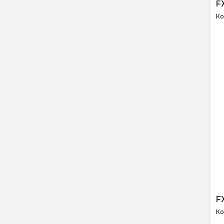
F
Ко
F
Ко