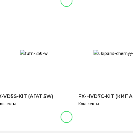
X-VD5S-KIT (АГАТ 5W)
FX-HVD7C-KIT (КИПА
мплекты
Комплекты