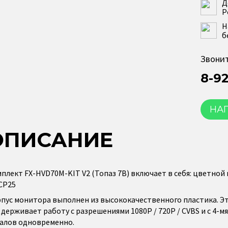
Д
Р
Н
б
Звонит
8-9
НА
ОПИСАНИЕ
плект FX-HVD70M-KIT V2 (Топаз 7B) включает в себя: цветно
CP25
пус монитора выполнен из высококачественного пластика. 
держивает работу с разрешениями 1080P / 720P / CVBS и с 4-мя 
алов одновременно.