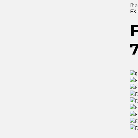
Гл
FX