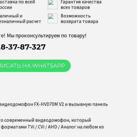
оставка по всей
Гарантия качества
оссии
всех товаров
аличный и
Возможность
езналичный расчет
возврата товара
е! Мы проконсультируем по товару!
28-37-87-327
ПИСАТЬ НА WHATSAPP
й видеодомофон FX-HVD70M V2 и вызывную панель
Это современный видеодомофон, который
форматами TVi / CVi / AHD / Аналог на любом из