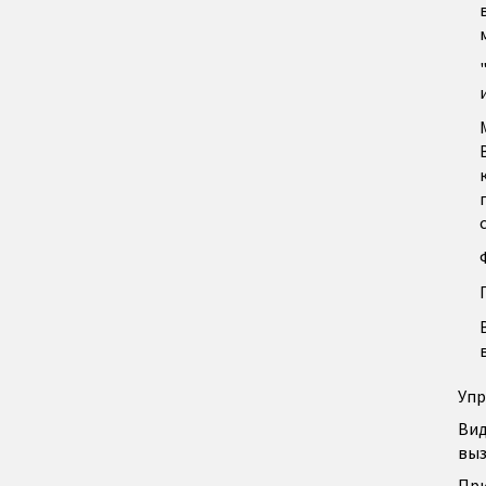
Упр
Вид
выз
При