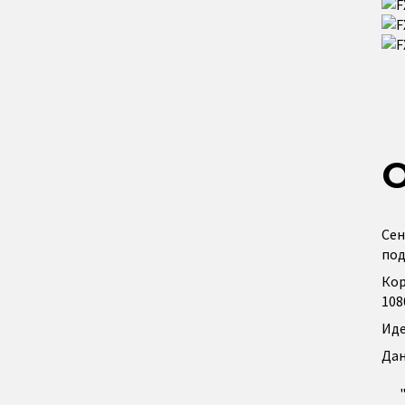
Сен
под
Кор
108
Иде
Дан