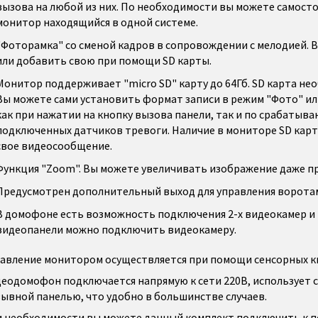
вызова на любой из них. По необходимости вы можете самост
монитор находящийся в одной системе.
"Фоторамка" со сменой кадров в сопровождении с мелодией. 
или добавить свою при помощи SD карты.
Монитор поддерживает "micro SD" карту до 64Гб. SD карта не
Вы можете сами установить формат записи в режим "Фото" или
как при нажатии на кнопку вызова панели, так и по срабатыв
подключенных датчиков тревоги. Наличие в мониторе SD карт
свое видеосообщение.
Функция "Zoom". Вы можете увеличивать изображение даже пр
Предусмотрен дополнительный выход для управления воротам
В домофоне есть возможность подключения 2-х видеокамер и 
видеопанели можно подключить видеокамеру.
авление монитором осуществляется при помощи сенсорных к
еодомофон подключается напрямую к сети 220В, использует 
ывной панелью, что удобно в большинстве случаев.
 необходимости вы можете данный комплект подключить к 