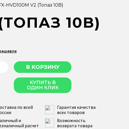
FX-HVD100M V2 (Топаз 10B)
(ТОПАЗ 10B)
 дешевле
КУПИТЬ В
ОДИН КЛИК
оставка по всей
Гарантия качества
оссии
всех товаров
аличный и
Возможность
езналичный расчет
возврата товара