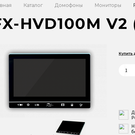
авная
Каталог
Домофоны
Мониторы
FX-HVD100M V2 
Купить
Д
Р
Н
б