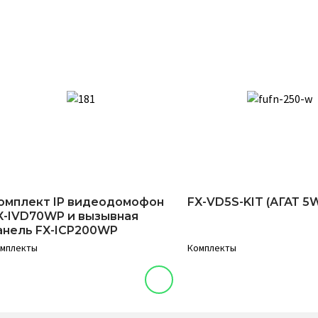
омплект IP видеодомофон
FX-VD5S-KIT (АГАТ 5
X-IVD70WP и вызывная
анель FX-ICP200WP
мплекты
Комплекты