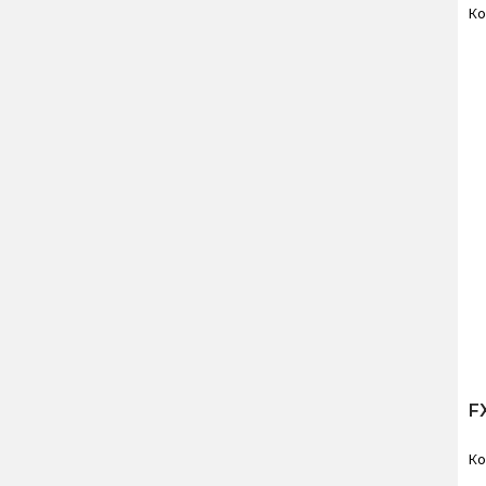
Ко
F
Ко