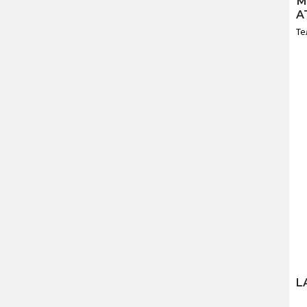
М
A
Те
L