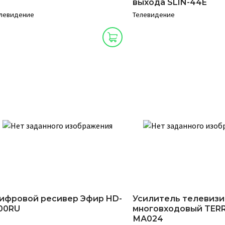
выхода SLIN-44E
левидение
Телевидение
ифровой ресивер Эфир HD-
Усилитель телевиз
00RU
многовходовый TER
МА024