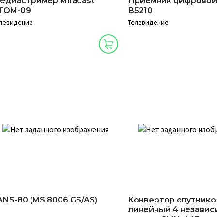
едиастример Miracast
Приемник цифровой
TOM-09
В5210
левидение
Телевидение
ANS-80 (MS 8006 GS/AS)
Конвертор спутник
линейный 4 независ