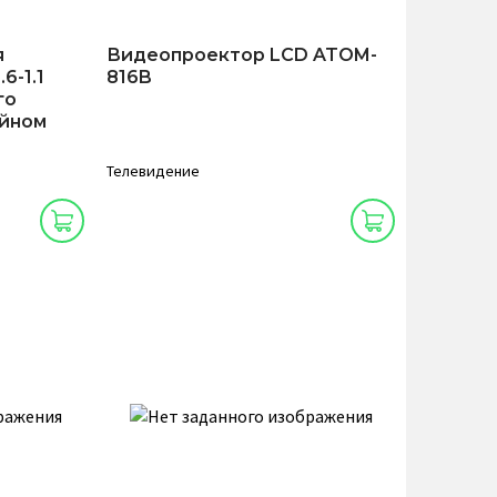
я
Видеопроектор LCD ATOM-
6-1.1
816B
го
ейном
Телевидение