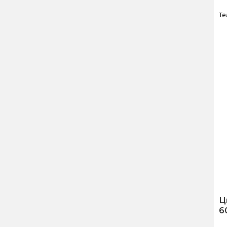
Те
Ц
6