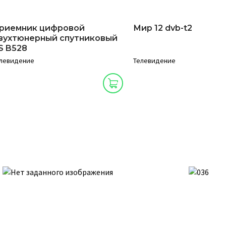
риемник цифровой
Мир 12 dvb-t2
вухтюнерный спутниковый
S B528
левидение
Телевидение