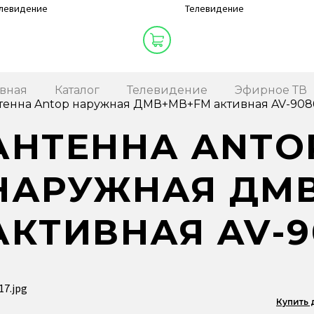
левидение
Телевидение
авная
Каталог
Телевидение
Эфирное ТВ
тенна Antop наружная ДМВ+МВ+FM активная AV-908
АНТЕННА ANTO
НАРУЖНАЯ ДМ
АКТИВНАЯ AV-9
Купить