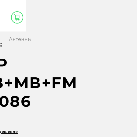
Антенны
6
P
В+МВ+FM
086
 дешевле