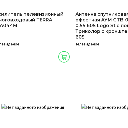
силитель телевизионный
Антенна спутникова
ноговходовый TERRA
офсетная АУМ CTB-0.
A044M
0.55 605 Logo St с ло
Триколор с кроншт
605
левидение
Телевидение