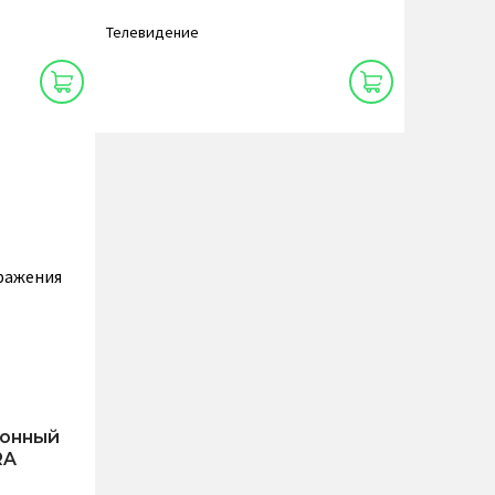
Телевидение
ионный
RA