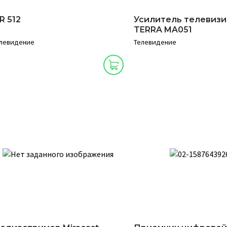
R 512
Усилитель телевиз
TERRA MA051
левидение
Телевидение