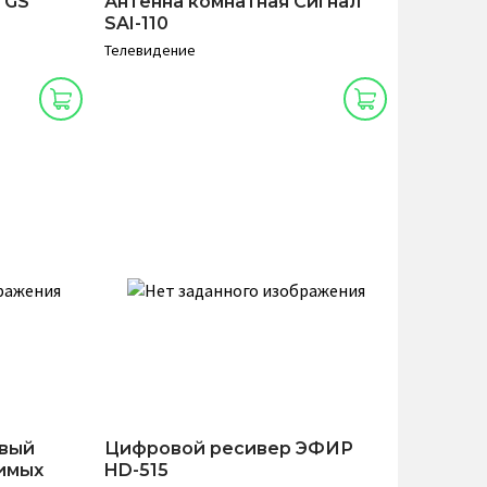
 GS
Антенна комнатная Сигнал
SAI-110
Телевидение
овый
Цифровой ресивер ЭФИР
имых
HD-515