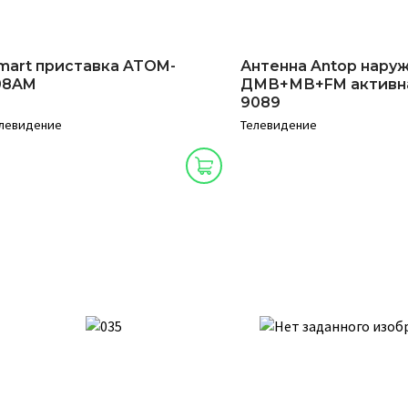
mart приставка ATOM-
Антенна Antop нару
08AM
ДМВ+МВ+FM активна
9089
левидение
Телевидение