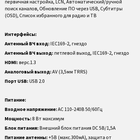
первичная настройка, LCN, Автоматический/ручной
поиск каналов, Обновление ПО через USB, Субтитры
(OSD), Список избранного для радио и ТВ
Интерфейсы:
Антенный ВЧ вход:
IEC169-2, гнездо
Антенный ВЧ выход:
петлевой выход, IEC169-2, гнездо
HDMI:
верс.1.3
Аналоговый выход:
AV (3,5мм TRRS)
Порт USB:
USB 2.0
Питание:
Входное напряжение:
AC 110-240В 50/60Гц
Мощность:
8 Вт максимум
Блок питания:
Внешний блок питания DC 5В/1,5A
Питание антенны:
+5В (макс.300мА), защита от