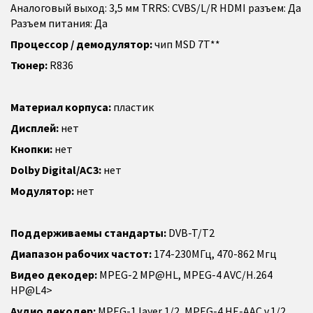
Аналоговый выход: 3,5 мм TRRS: CVBS/L/R HDMI разъем: Да
Разъем питания: Да
Процессор / демодулятор:
чип MSD 7T**
Тюнер:
R836
Материал корпуса:
пластик
Дисплей:
нет
Кнопки:
нет
Dolby Digital/АС3:
нет
Модулятор:
нет
Поддерживаемы стандарты:
DVB-T/T2
Диапазон рабочих частот:
174-230МГц, 470-862 Mгц
Видео декодер:
MPEG-2 MP@HL, MPEG-4 AVC/H.264
HP@L4>
Аудио декодер:
MPEG-1 layer 1/2, MPEG-4 HE-AAC v.1/2