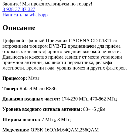
Звоните! Мы проконсультируем по товару!
8-928-37-87-327
Написать на whatsapp
Описание
Цифровой эфирный Приемник CADENA CDT-1811 со
встроенным тюнером DVB-T2 предназначен для приёма
открытых каналов эфирного вещания высокой четкости.
Дальность и качество приёма зависит от места установки
приёмной антенны, мощности передатчика, рельефа
местности, времени года, уровня помех и других факторов.
Процессор:
Mstar
Тюнер:
Rafael Micro R836
Диапазон входных частот:
174-230 МГц 470-862 МГц
Уровень входного сигнала антенны:
83~ -5 дБм
Ширина полосы:
7 МГц, 8 МГц
Модуляция:
QPSK,16QAM,64QAM,256QAM