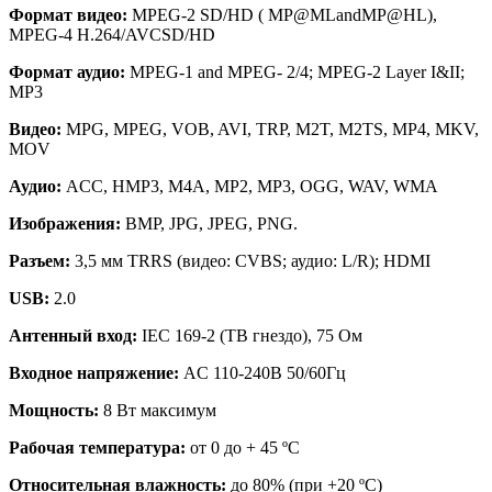
Формат видео:
MPEG-2 SD/HD ( MP@MLandMP@HL),
MPEG-4 H.264/AVCSD/HD
Формат аудио:
MPEG-1 and MPEG- 2/4; MPEG-2 Layer I&II;
MP3
Видео:
MPG, MPEG, VOB, AVI, TRP, M2T, M2TS, MP4, MKV,
MOV
Аудио:
ACC, HMP3, M4A, MP2, MP3, OGG, WAV, WMA
Изображения:
BMP, JPG, JPEG, PNG.
Разъем:
3,5 мм TRRS (видео: CVBS; аудио: L/R); HDMI
USB:
2.0
Антенный вход:
IEC 169-2 (ТВ гнездо), 75 Ом
Входное напряжение:
AC 110-240В 50/60Гц
Мощность:
8 Вт максимум
Рабочая температура:
от 0 до + 45 ºС
Относительная влажность:
до 80% (при +20 ºС)