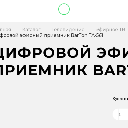
авная
Каталог
Телевидение
Эфирное ТВ
фровой эфирный приемник BarTon TA-561
ЦИФРОВОЙ ЭФ
ПРИЕМНИК BART
Купить