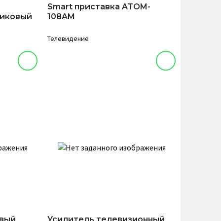
Smart приставка ATOM-
никовый
108AM
Телевидение
овый
Усилитель телевизионный