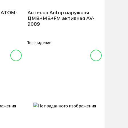
 ATOM-
Антенна Antop наружная
ДМВ+МВ+FM активная AV-
9089
Телевидение