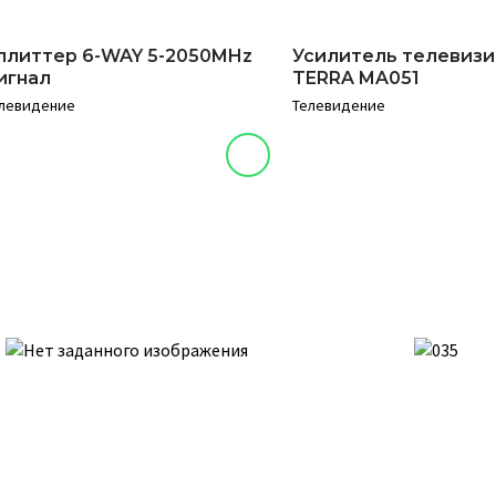
плиттер 6-WAY 5-2050MHz
Усилитель телевиз
игнал
TERRA MA051
левидение
Телевидение