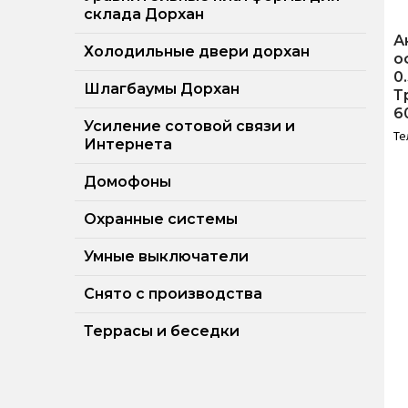
склада Дорхан
А
Холодильные двери дорхан
о
0
Шлагбаумы Дорхан
Т
6
Усиление сотовой связи и
Те
Интернета
Домофоны
Охранные системы
Умные выключатели
Снято с производства
Террасы и беседки