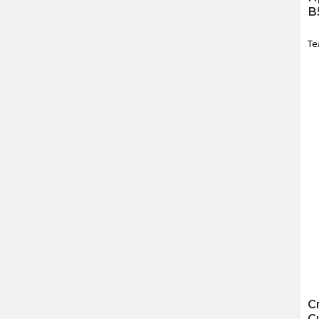
В
Те
С
С