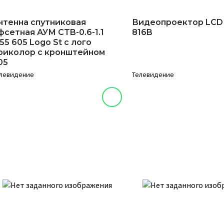
нтенна спутниковая
Видеопроектор LCD
фсетная АУМ CTB-0.6-1.1
816B
.55 605 Logo St с лого
риколор с кронштейном
05
левидение
Телевидение