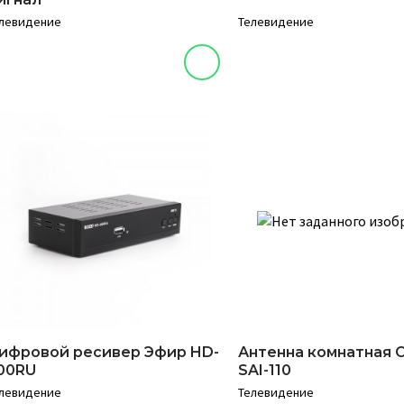
левидение
Телевидение
ифровой ресивер Эфир HD-
Антенна комнатная 
00RU
SAI-110
левидение
Телевидение