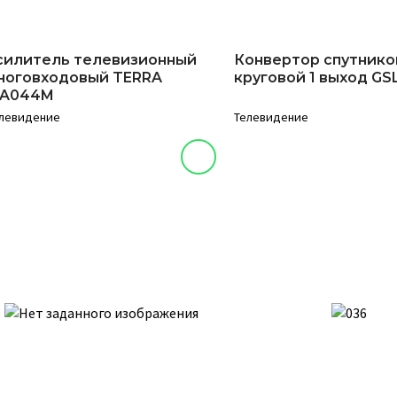
силитель телевизионный
Конвертор спутник
ноговходовый TERRA
круговой 1 выход GS
A044M
левидение
Телевидение