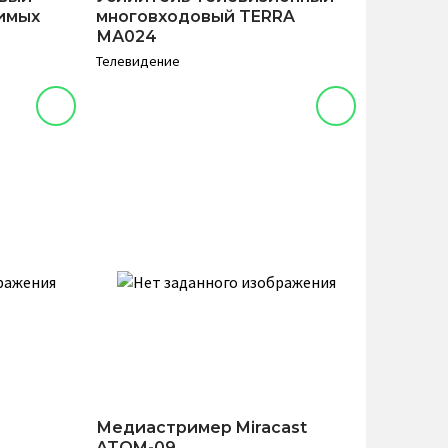
имых
многовходовый TERRA
МА024
Телевидение
Медиастример Miracast
ATOM-09