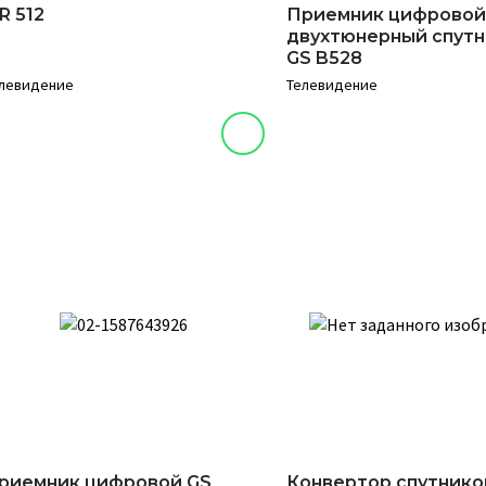
R 512
Приемник цифровой
двухтюнерный спут
GS B528
левидение
Телевидение
риемник цифровой GS
Конвертор спутник