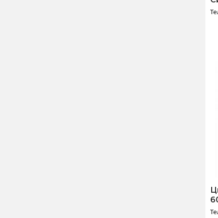
Те
Ц
6
Те