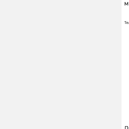
M
Те
П