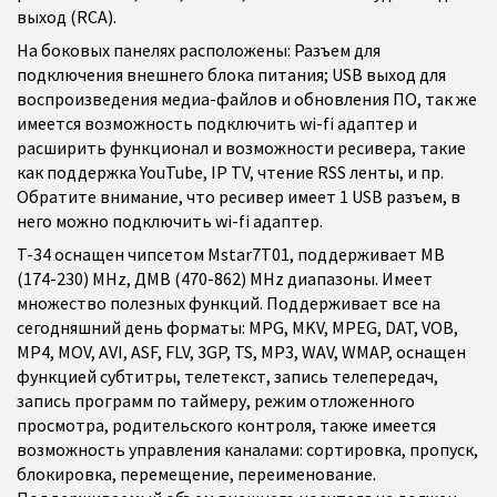
выход (RCA).
На боковых панелях расположены: Разъем для
подключения внешнего блока питания; USB выход для
воспроизведения медиа-файлов и обновления ПО, так же
имеется возможность
подключить wi-fi адаптер
и
расширить функционал и возможности ресивера, такие
как поддержка YouTube, IP TV, чтение RSS ленты, и пр.
Обратите внимание, что ресивер имеет 1 USB разъем, в
него можно подключить wi-fi адаптер.
T-34 оснащен чипсетом Mstar7T01, поддерживает МВ
(174-230) MHz, ДМВ (470-862) MHz диапазоны. Имеет
множество полезных функций. Поддерживает все на
сегодняшний день форматы: MPG, MKV, MPEG, DAT, VOB,
MP4, MOV, AVI, ASF, FLV, 3GP, TS, MP3, WAV, WMAP, оснащен
функцией субтитры, телетекст, запись телепередач,
запись программ по таймеру, режим отложенного
просмотра, родительского контроля, также имеется
возможность управления каналами: сортировка, пропуск,
блокировка, перемещение, переименование.