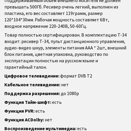
Поддерживаемый объем внешнего носителя не должен
превышать 500Гб. Ресивер очень легкий, выполнен из
пластика, его вес составляет 119грамм, размер
120*104*30мм. Рабочая мощность составляет 6Вт,
входное напряжение 220-240В, 50-60Гц.
Товар полностью сертифицирован. В комплектацию T-34
входит: ресивер T-34, пульт дистанционного управления,
аудио-видео шнур, элементы питания AAA * 2шт, внешний
блок питания, цветная упаковка, руководство по
эксплуатации полностью на русском языке и
гарантийный талон.
Цифровое телевидение:
формат DVB T2
Кабельное телевидение:
нет
Поддержка разрешения:
до 1080p
Функция Тайм-шифт:
есть
Функция PVR:
есть
Функция ACDolby:
нет
Воспроизведение мультимедиа:
есть