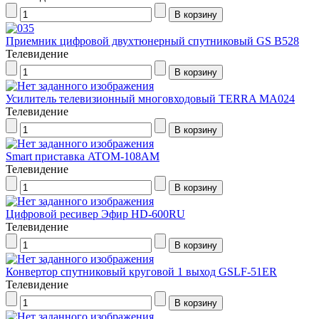
Приемник цифровой двухтюнерный спутниковый GS B528
Телевидение
Усилитель телевизионный многовходовый TERRA МА024
Телевидение
Smart приставка ATOM-108AM
Телевидение
Цифровой ресивер Эфир HD-600RU
Телевидение
Конвертор спутниковый круговой 1 выход GSLF-51ER
Телевидение