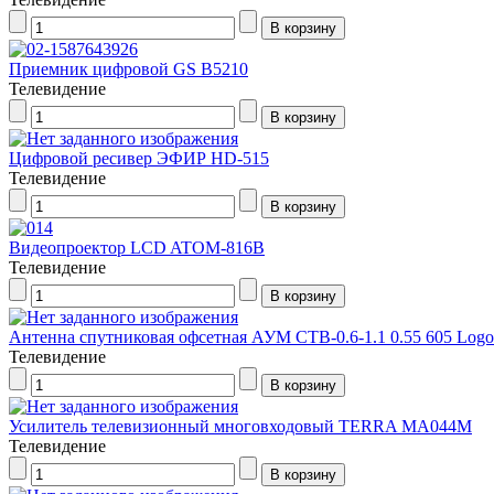
Приемник цифровой GS В5210
Телевидение
Цифровой ресивер ЭФИР HD-515
Телевидение
Видеопроектор LCD ATOM-816B
Телевидение
Антенна спутниковая офсетная АУМ CTB-0.6-1.1 0.55 605 Logo
Телевидение
Усилитель телевизионный многовходовый TERRA MA044M
Телевидение