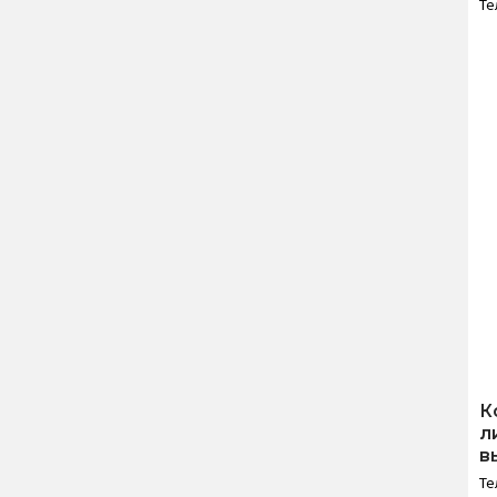
Те
К
л
в
Те