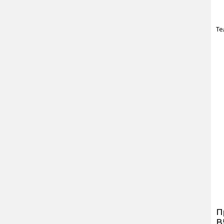
Те
П
В