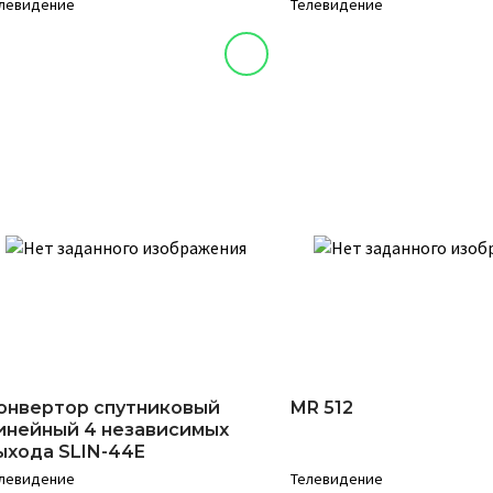
левидение
Телевидение
онвертор спутниковый
MR 512
инейный 4 независимых
ыхода SLIN-44E
левидение
Телевидение