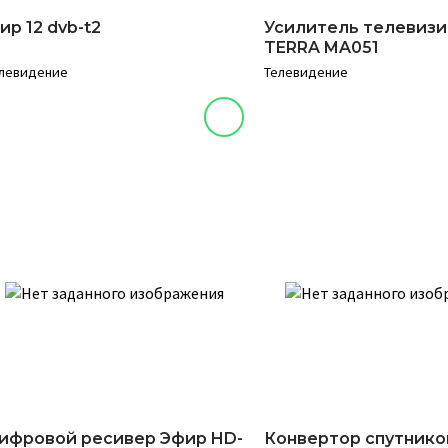
ир 12 dvb-t2
Усилитель телевиз
TERRA MA051
левидение
Телевидение
ифровой ресивер Эфир HD-
Конвертор спутник