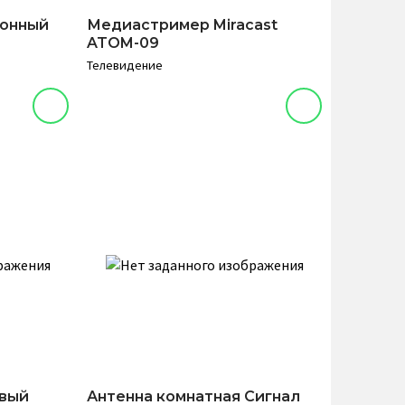
ионный
Медиастример Miracast
ATOM-09
Телевидение
овый
Антенна комнатная Сигнал