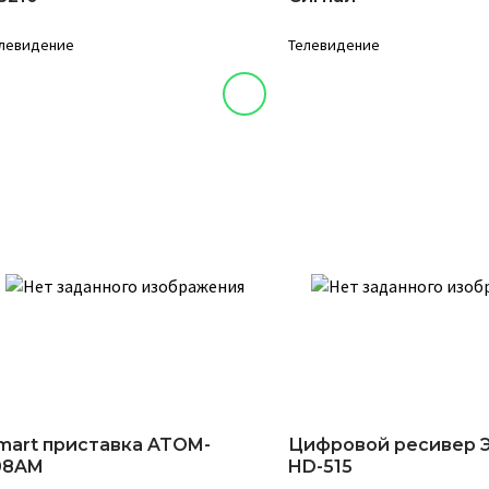
левидение
Телевидение
mart приставка ATOM-
Цифровой ресивер
08AM
HD-515