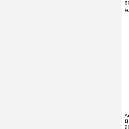
6
Те
А
Д
9