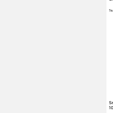
Те
S
1