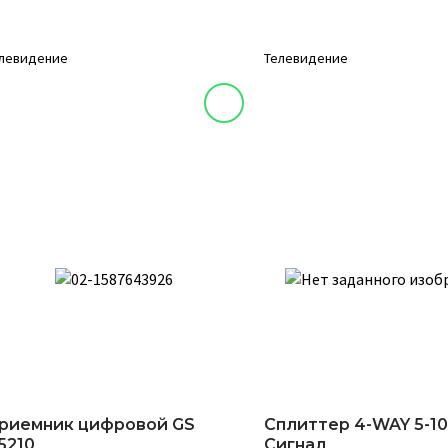
левидение
Телевидение
риемник цифровой GS
Сплиттер 4-WAY 5-1
5210
Сигнал