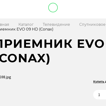
авная
Каталог
Телевидение
Спутниковое
иемник EVO 09 HD (Conax)
ПРИЕМНИК EVO
(CONAX)
Купить