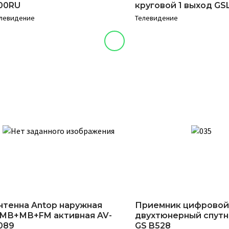
00RU
круговой 1 выход GS
левидение
Телевидение
нтенна Antop наружная
Приемник цифровой
МВ+МВ+FM активная AV-
двухтюнерный спут
089
GS B528