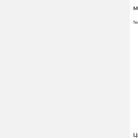
М
Те
Ц