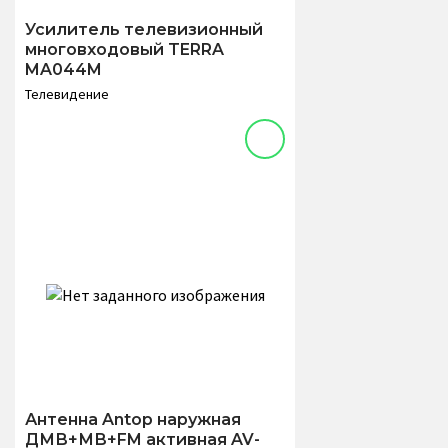
Усилитель телевизионный
многовходовый TERRA
MA044M
Телевидение
Антенна Antop наружная
ДМВ+МВ+FM активная AV-