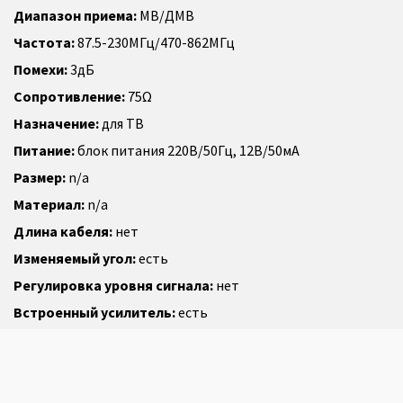
Диапазон приема:
МВ/ДМВ
Частота:
87.5-230МГц/470-862МГц
Помехи:
3дБ
Сопротивление:
75Ω
Назначение:
для ТВ
Питание:
блок питания 220В/50Гц, 12В/50мА
Размер:
n/a
Материал:
n/a
Длина кабеля:
нет
Изменяемый угол:
есть
Регулировка уровня сигнала:
нет
Встроенный усилитель:
есть