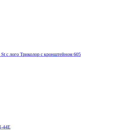
 St с лого Триколор с кронштейном 605
N-44E