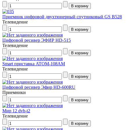
Приемник цифровой двухтюнерный спутниковый GS B528
Телевидение
Цифровой ресивер ЭФИР HD-515
Телевидение
Smart приставка ATOM-108AM
Телевидение
Цифровой ресивер Эфир HD-600RU
Приемники
Мир 12 dvb-t2
Телевидение