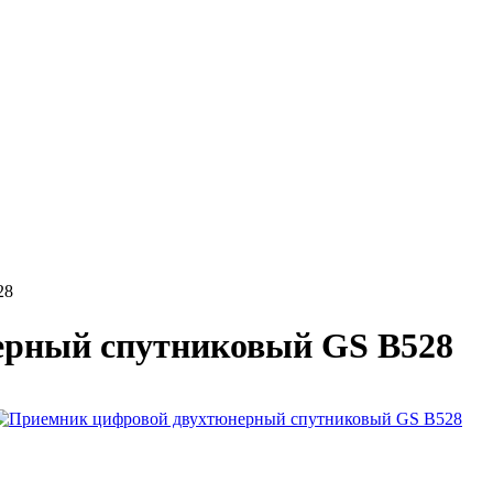
28
ерный спутниковый GS B528