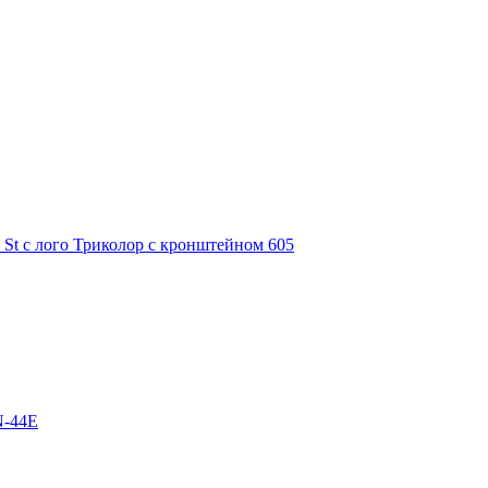
 St с лого Триколор с кронштейном 605
N-44E