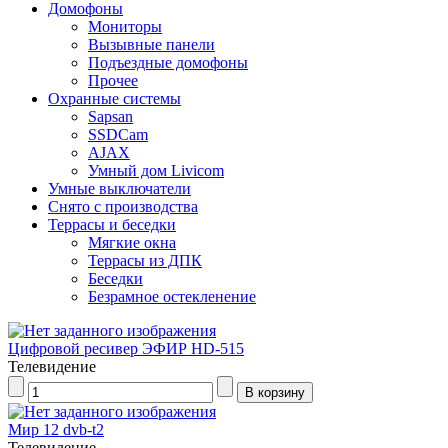
Домофоны
Мониторы
Вызывные панели
Подъездные домофоны
Прочее
Охранные системы
Sapsan
SSDCam
AJAX
Умный дом Livicom
Умные выключатели
Снято с производства
Террасы и беседки
Мягкие окна
Террасы из ДПК
Беседки
Безрамное остекленение
Цифровой ресивер ЭФИР HD-515
Телевидение
Мир 12 dvb-t2
Телевидение