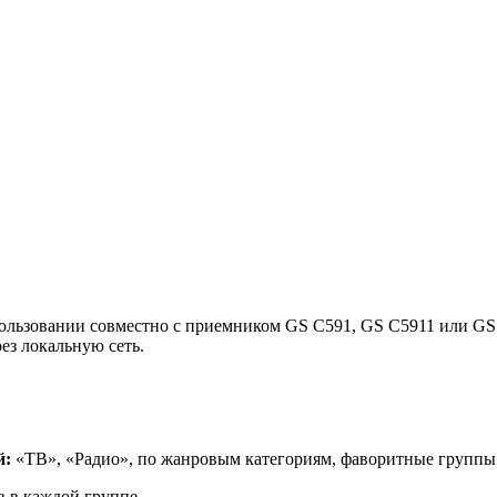
ьзовании совместно с приемником GS C591, GS C5911 или GS C
ез локальную сеть.
й:
«ТВ», «Радио», по жанровым категориям, фаворитные группы
в в каждой группе